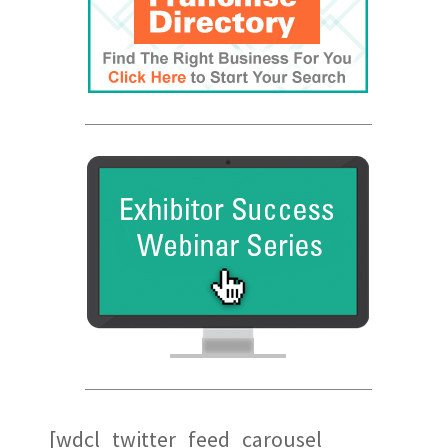
Global Trade Chamber
Alepin Gauthier Avocats et
Notaires
[wdcl_twitter_feed_carousel