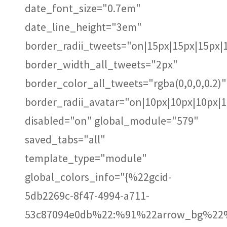
date_font_size="0.7em"
date_line_height="3em"
border_radii_tweets="on|15px|15px|15px|
border_width_all_tweets="2px"
border_color_all_tweets="rgba(0,0,0,0.2)"
border_radii_avatar="on|10px|10px|10px|
disabled="on" global_module="579"
saved_tabs="all"
template_type="module"
global_colors_info="{%22gcid-
5db2269c-8f47-4994-a711-
53c87094e0db%22:%91%22arrow_bg%22%