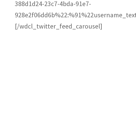
388d1d24-23c7-4bda-91e7-
928e2f06dd6b%22:%91%22username_text
[/wdcl_twitter_feed_carousel]
CONTACT US
VISIT THE SHOW
ABOUT US
PODCAST