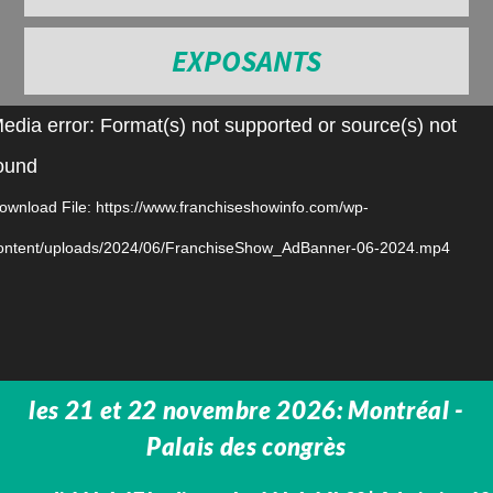
EXPOSANTS
Video
edia error: Format(s) not supported or source(s) not
Player
ound
ownload File: https://www.franchiseshowinfo.com/wp-
ontent/uploads/2024/06/FranchiseShow_AdBanner-06-2024.mp4
les 21 et 22 novembre 2026: Montréal -
Palais des congrès