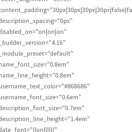
content_padding="30px|30px|30px|30px|false|fa
description_spacing="0px"
disabled_on="on|on|on"
_builder_version="4.16"
_module_preset="default"
name_font_size="0.8em"
name_line_height="0.8em"
username_text_color="#868686"
username_font_size="0.6em"
description_font_size="0.7em"
description_line_height="1.4em"
date_font="||on||||||"