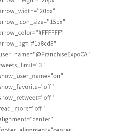
arrow_height="20px"
arrow_width="20px"
arrow_icon_size="15px"
arrow_color="#FFFFFF"
arrow_bg="#1a8cd8"
user_name="@FranchiseExpoCA"
tweets_limit="3"
show_user_name="on"
show_favorite="off"
show_retweet="off"
read_more="off"
alignment="center"
footer_alignment="center"