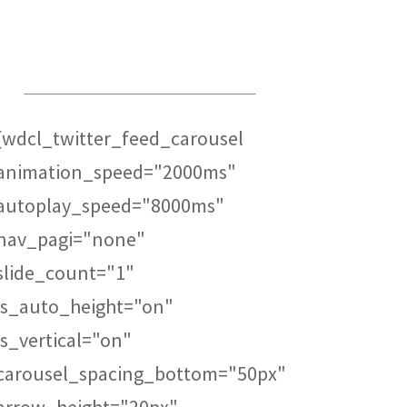
Global Trade Chamber
Alepin Gauthier Avocats et
Notaires
[wdcl_twitter_feed_carousel
animation_speed="2000ms"
autoplay_speed="8000ms"
nav_pagi="none"
slide_count="1"
is_auto_height="on"
is_vertical="on"
carousel_spacing_bottom="50px"