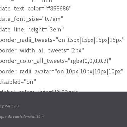
date_text_color="#868686"
date_font_size="0.7em"
date_line_height="3em"
border_radii_tweets="on|15px|15px|15px|15px"
border_width_all_tweets="2px"
border_color_all_tweets="rgba(0,0,0,0.2)"
border_radii_avatar="on|10px|10px|10px|10px"
disabled="on"
global_colors_info="{%22gcid-
5db2269c-8f47-4994-a711-
cy Policy
53c87094e0db%22:%91%22arrow_bg%22%93,%
ique de confidentialité
388d1d24-23c7-4bda-91e7-