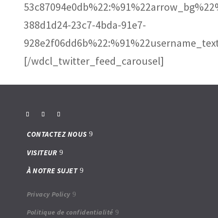
53c87094e0db%22:%91%22arrow_bg%22%
388d1d24-23c7-4bda-91e7-
928e2f06dd6b%22:%91%22username_text
[/wdcl_twitter_feed_carousel]
CONTACTEZ NOUS
VISITEUR
À NOTRE SUJET
Privacy Policy
Politique de confidentialité