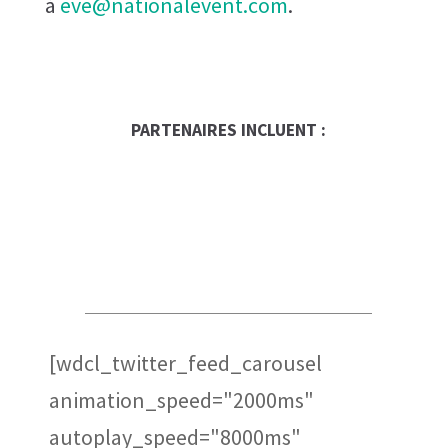
à
eve@nationalevent.com
.
PARTENAIRES INCLUENT :
Occasion Franchise
Global Trade Chamber
Alepin Gauthier Avocats et
Notaires
[wdcl_twitter_feed_carousel
animation_speed="2000ms"
autoplay_speed="8000ms"