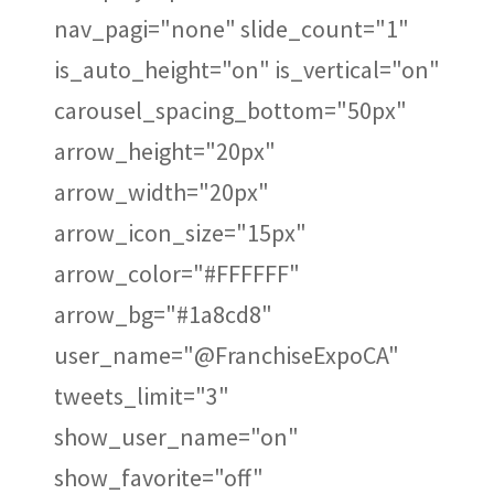
nav_pagi="none" slide_count="1"
is_auto_height="on" is_vertical="on"
carousel_spacing_bottom="50px"
arrow_height="20px"
arrow_width="20px"
arrow_icon_size="15px"
arrow_color="#FFFFFF"
arrow_bg="#1a8cd8"
user_name="@FranchiseExpoCA"
tweets_limit="3"
show_user_name="on"
show_favorite="off"