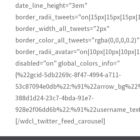
date_line_height="3em"
border_radii_tweets="on|15px|15px|15px|
border_width_all_tweets="2px"
border_color_all_tweets="rgba(0,0,0,0.2)"
border_radii_avatar="on|10px|10px|10px|
disabled="on" global_colors_info="
{%22gcid-5db2269c-8f47-4994-a711-
53c87094e0db%22:%91%22arrow_bg%22%
388d1d24-23c7-4bda-91e7-
928e2f06dd6b%22:%91%22username_text
[/wdcl_twitter_feed_carousel]