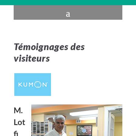
Témoignages des
visiteurs
M.
Lot
fi