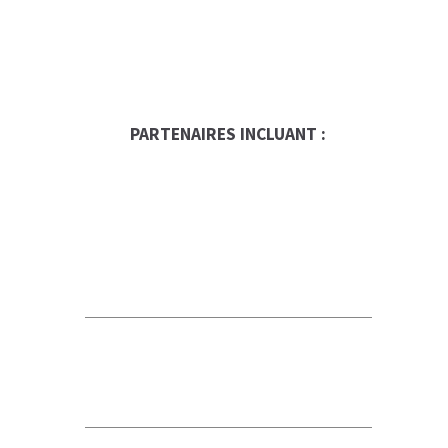
PARTENAIRES INCLUANT :
Occasion Franchise
Global Trade Chamber
Alepin Gauthier Avocats et
Notaires
KFC