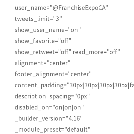
user_name="@FranchiseExpoCA"
tweets_limit="3"
show_user_name="on"
show_favorite="off"
show_retweet="off" read_more="off"
alignment="center"
footer_alignment="center"
content_padding="30px|30px|30px|30px|fa
description_spacing="0px"
disabled_on="on|on|on"
_builder_version="4.16"
_module_preset="default"