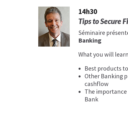
14h30
Tips to Secure 
Séminaire présent
Banking
What you will learn
Best products to
Other Banking p
cashflow
The importance o
Bank