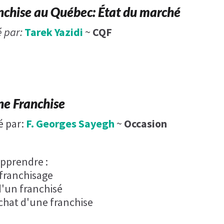
nchise au Québec: État du marché
é par:
Tarek Yazidi
~
CQF
ne Franchise​
é par:
F. Georges Sayegh
~
Occasion
apprendre :
 franchisage
 d'un franchisé
chat d'une franchise