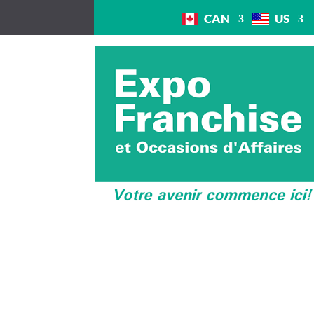
CAN
US