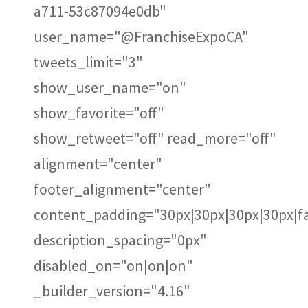
a711-53c87094e0db"
user_name="@FranchiseExpoCA"
tweets_limit="3"
show_user_name="on"
show_favorite="off"
show_retweet="off" read_more="off"
alignment="center"
footer_alignment="center"
content_padding="30px|30px|30px|30px|fa
description_spacing="0px"
disabled_on="on|on|on"
_builder_version="4.16"