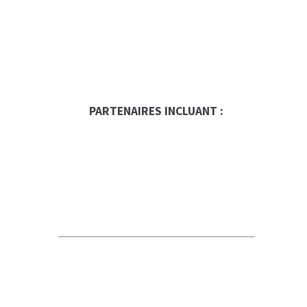
PARTENAIRES INCLUANT :
Occasion Franchise
Global Trade Chamber
Alepin Gauthier Avocats et
Notaires
KFC