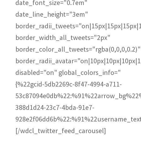
date_font_size="0.7em"
date_line_height="3em"
border_radii_tweets="on|15px|15px|15px|
border_width_all_tweets="2px"
border_color_all_tweets="rgba(0,0,0,0.2)"
border_radii_avatar="on|10px|10px|10px|
disabled="on" global_colors_info="
{%22gcid-5db2269c-8f47-4994-a711-
53c87094e0db%22:%91%22arrow_bg%22%
388d1d24-23c7-4bda-91e7-
928e2f06dd6b%22:%91%22username_text
[/wdcl_twitter_feed_carousel]