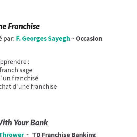
ne Franchise​
é par:
F. Georges Sayegh
~
Occasion
apprendre :
 franchisage
 d'un franchisé
chat d'une franchise
With Your Bank
 Thrower
~
TD Franchise Banking